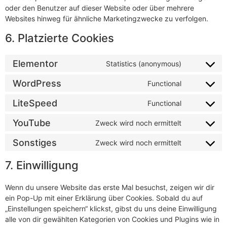
oder den Benutzer auf dieser Website oder über mehrere
Websites hinweg für ähnliche Marketingzwecke zu verfolgen.
6. Platzierte Cookies
Elementor
Statistics (anonymous)
Consent
to
service
WordPress
Functional
Consent
elementor
to
service
LiteSpeed
Functional
Consent
wordpress
to
service
YouTube
Zweck wird noch ermittelt
Consent
litespeed
to
service
Sonstiges
Zweck wird noch ermittelt
Consent
youtube
to
service
7. Einwilligung
sonstiges
Wenn du unsere Website das erste Mal besuchst, zeigen wir dir
ein Pop-Up mit einer Erklärung über Cookies. Sobald du auf
„Einstellungen speichern“ klickst, gibst du uns deine Einwilligung
alle von dir gewählten Kategorien von Cookies und Plugins wie in