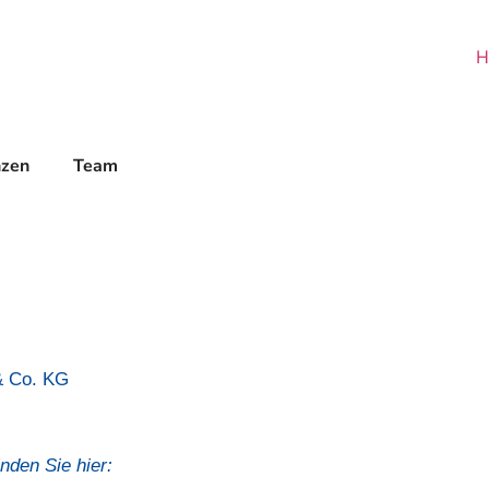
H
nzen
Team
& Co. KG
inden Sie hier: